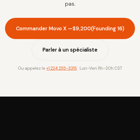
pas.
Commander Movo X —
$9,200
(Founding 16)
Parler à un spécialiste
Ou appelez le
+1 224 255-3315
· Lun–Ven 11h–20h CST