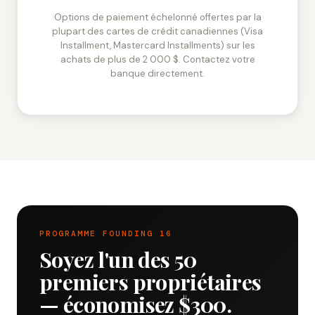
Options de paiement échelonné offertes par la
plupart des cartes de crédit canadiennes (Visa
Installment, Mastercard Installments) sur les
achats de plus de 2 000 $. Contactez votre
banque directement.
PROGRAMME FOUNDING 16
Soyez l'un des 50
premiers propriétaires
— économisez
$300
.