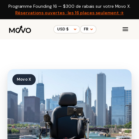
Programme Founding 16 —
$300
de rabais sur votre Movo X.
Réservations ouvertes · les 16 places seulement →
Movo X