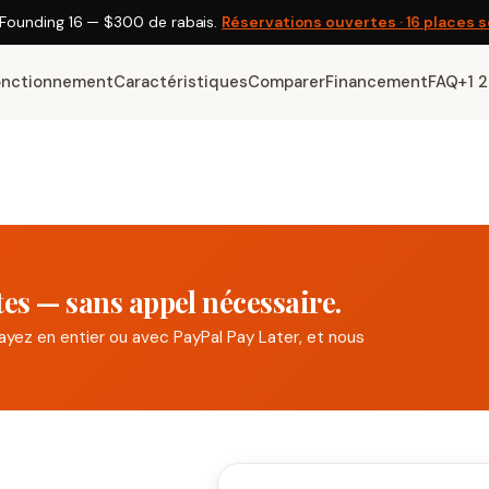
Founding 16 —
$300
de rabais.
Réservations ouvertes · 16 places
onctionnement
Caractéristiques
Comparer
Financement
FAQ
+1 
tes — sans appel nécessaire.
ayez en entier ou avec PayPal Pay Later, et nous