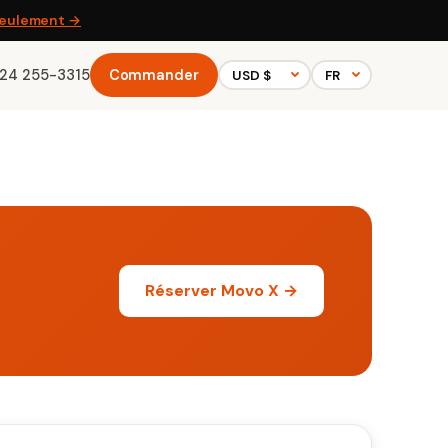
 seulement →
224 255-3315
Commander
Réserver Movo X →