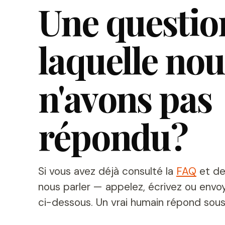
Une questio
laquelle nou
n'avons pas
répondu?
Si vous avez déjà consulté la
FAQ
et de
nous parler — appelez, écrivez ou env
ci-dessous. Un vrai humain répond sous 