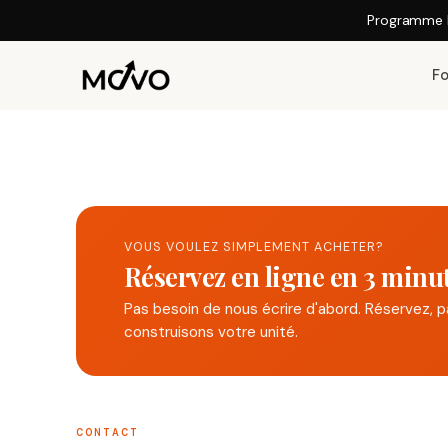
Programme 
F
VOUS VOULEZ SIMPLEMENT ACHETER?
Réservez en ligne en 3 minu
Pas besoin de nous écrire d'abord. Réservez, p
construisons votre unité.
CONTACT