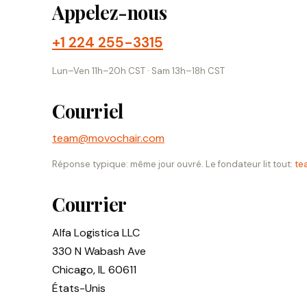
Appelez-nous
+1 224 255-3315
Lun–Ven 11h–20h CST · Sam 13h–18h CST
Courriel
team@movochair.com
Réponse typique: même jour ouvré. Le fondateur lit tout:
te
Courrier
Alfa Logistica LLC
330 N Wabash Ave
Chicago, IL 60611
États-Unis