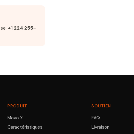
sse:
+1 224 255-
PRODUIT
SOUTIEN
Movo X
FAQ
Caractéristiques
Livraison